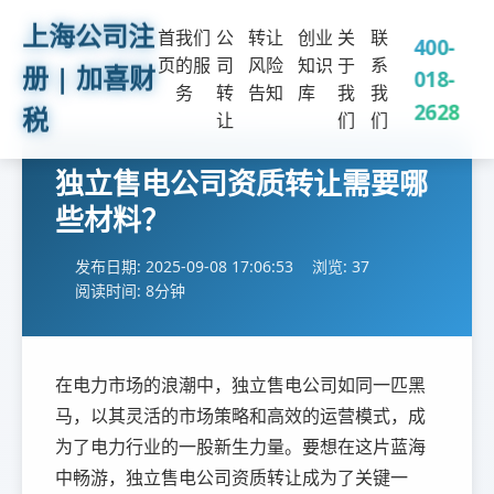
上海公司注
首
我们
公
转让
创业
关
联
400-
页
的服
司
风险
知识
于
系
册 | 加喜财
018-
务
转
告知
库
我
我
2628
税
让
们
们
独立售电公司资质转让需要哪
些材料？
发布日期: 2025-09-08 17:06:53
浏览: 37
阅读时间: 8分钟
在电力市场的浪潮中，独立售电公司如同一匹黑
马，以其灵活的市场策略和高效的运营模式，成
为了电力行业的一股新生力量。要想在这片蓝海
中畅游，独立售电公司资质转让成为了关键一