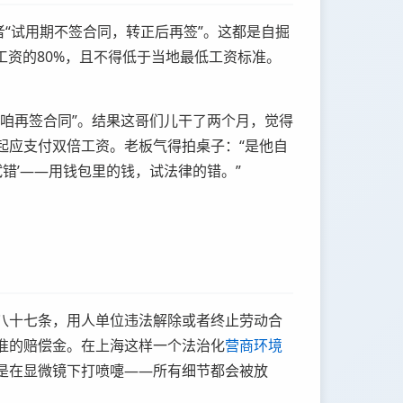
“试用期不签合同，转正后再签”。这都是自掘
工资的80%，且不得低于当地最低工资标准。
咱再签合同”。结果这哥们儿干了两个月，觉得
起应支付双倍工资。老板气得拍桌子：“是他自
试错’——用钱包里的钱，试法律的错。”
八十七条，用人单位违法解除或者终止劳动合
准的赔偿金。在上海这样一个法治化
营商环境
是在显微镜下打喷嚏——所有细节都会被放