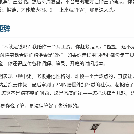
纸黑字签给他。然后每周复盘，不合格的地方让他签字确认。你要
够证据链，才能放大招。别一上来就“平A”，那是送人头。
便辞
：“不就是钱吗？我赔你一个月工资，你赶紧走人。” 醒醒，这不
解除劳动合同的赔偿金是“2N”。如果你连试用期标准都没走正规
金，你还得应付各种调解、笔录、开庭的时间成本。
期表现中规中矩。老板嫌他性格闷，想换一个活泼点的，直接让人
然后跑去仲裁，最后拿到了2N的赔偿外加补缴的社保。老板赔了
板，您这不是赔不赔的问题，您是态度问题——您把法律当儿戏，
。不是你说了算，是法律算好了告诉你的。