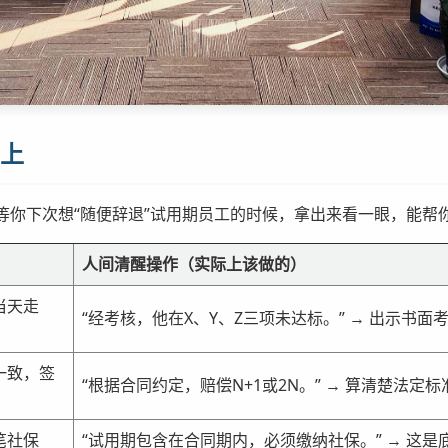
际上
等你下次想“随便辞退”试用期员工的时候，拿出来看一眼，能帮
人间清醒操作（实际上该做的）
当天走
“经考核，他在X、Y、Z三项未达标。” → 出示书
一致，签
“根据合同约定，赔偿N+1或2N。” → 算清楚法
笔社保
“试用期包含在合同期内，必须缴纳社保。” → 这