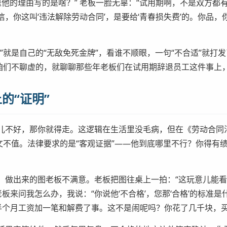
退他的理由写的是啥？” 老板一脸无辜：“试用期啊，不是双方都
信，你这叫‘违法解除劳动合同’，是要给‘青春损失费’的。你品，
”就是自己的“无敌免死金牌”，看谁不顺眼，一句“不合适”就打
咱们不聊虚的，就聊聊那些年老板们在试用期辞退员工这件事上，交
的“证明”
儿不好，那你就得走。这逻辑在生活里没毛病，但在《劳动合同法
一文不值。法律要求的是“客观证据”——他到底哪里不行？你得
做出来的图老板不满意。老板把图往桌上一拍：“这玩意儿能看？
老板来问我怎么办，我说：“你说他‘不合格’，您那‘合格’的标准
半个月工资加一笔和解费了事。这不是闹呢吗？你花了几千块，买