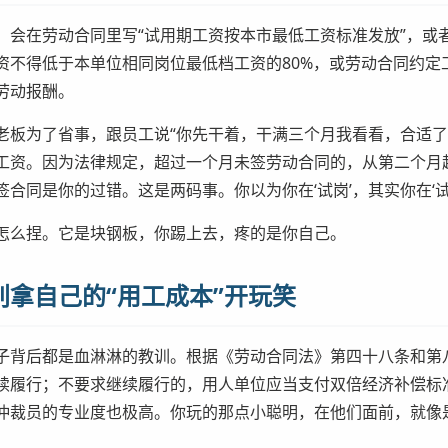
会在劳动合同里写“试用期工资按本市最低工资标准发放”，或者
不得低于本单位相同岗位最低档工资的80%，或劳动合同约定
劳动报酬。
老板为了省事，跟员工说“你先干着，干满三个月我看看，合适了
工资。因为法律规定，超过一个月未签劳动合同的，从第二个月
签合同是你的过错。这是两码事。你以为你在‘试岗’，其实你在‘
怎么捏。它是块钢板，你踢上去，疼的是你自己。
拿自己的“用工成本”开玩笑
子背后都是血淋淋的教训。根据《劳动合同法》第四十八条和第
续履行；不要求继续履行的，用人单位应当支付双倍经济补偿标
仲裁员的专业度也极高。你玩的那点小聪明，在他们面前，就像