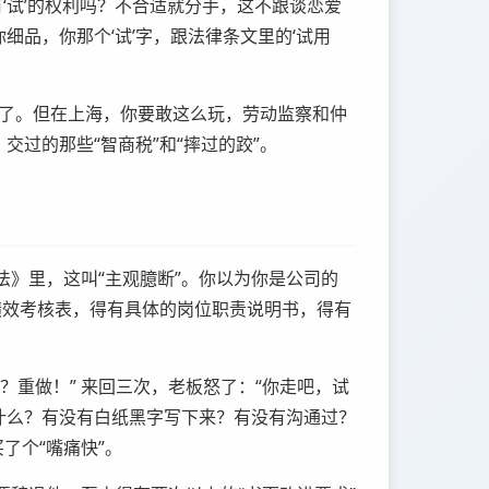
有‘试’的权利吗？不合适就分手，这不跟谈恋爱
你细品，你那个‘试’字，跟法律条文里的‘试用
发了。但在上海，你要敢这么玩，劳动监察和仲
过的那些“智商税”和“摔过的跤”。
》里，这叫“主观臆断”。你以为你是公司的
有绩效考核表，得有具体的岗位职责说明书，得有
重做！” 来回三次，老板怒了：“你走吧，试
是什么？有没有白纸黑字写下来？有没有沟通过？
了个“嘴痛快”。